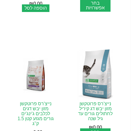
בחר
₪
0.00
אפשרויות
הוספה לסל
נייצ'רס פרוטקשן
נייצ'רס פרוטקשן
מזון יבש דג קיריל
מזון יבש דגים
לחתולים גורים עד
לכלבים ג'ינג'ים
גיל שנה
גורים מגזע קטן 1.5
ק"ג
₪
0.00